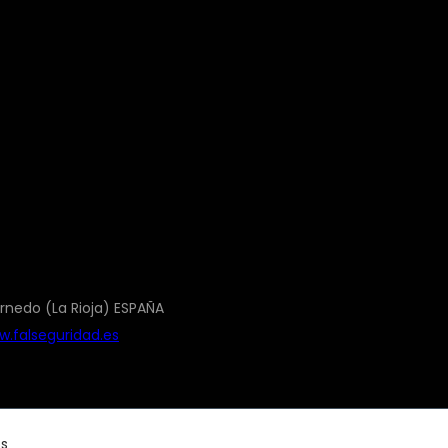
rnedo (La Rioja) ESPAÑA
.falseguridad.es
os