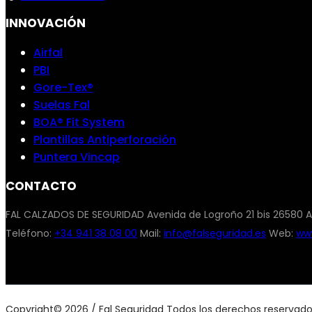
INNOVACIÓN
Airfal
PBI
Gore-Tex®
Suelas Fal
BOA® Fit System
Plantillas Antiperforación
Puntera Vincap
CONTACTO
FAL CALZADOS DE SEGURIDAD Avenida de Logroño 21 bis 26580 A
Teléfono:
+34 941 38 08 00
Mail:
info@falseguridad.es
Web:
www
Copyright© 2026 / Fal Seguridad Todos los derechos reservad