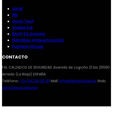
Airfal
PBI
Gore-Tex®
Suelas Fal
BOA® Fit System
Plantillas Antiperforación
Puntera Vincap
CONTACTO
FAL CALZADOS DE SEGURIDAD Avenida de Logroño 21 bis 26580
Arnedo (La Rioja) ESPAÑA
Teléfono:
+34 941 38 08 00
Mail:
info@falseguridad.es
Web:
www.falseguridad.es