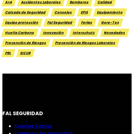
A+A
Accidentes Laborales
Bomberos
Calidad
Calzado de Seguridad
Consejos
EPIS
Equipamiento
Equipo protección
Fal Seguridad
Ferias
Gore-Tex
Huella Carbono
Innovación
Interschutz
Novedades
Prevención de Riesgos
Prevención de Riesgos Laborales
PRL
SICUR
FAL SEGURIDAD
Quienes Somos
Catálogo Fal Seguridad