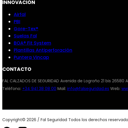
INNOVACIÓN
Airfal
PBI
Gore-Tex®
Suelas Fal
BOA® Fit System
Plantillas Antiperforación
Puntera Vincap
CONTACTO
FAL CALZADOS DE SEGURIDAD Avenida de Logroño 21 bis 26580 A
Teléfono:
+34 941 38 08 00
Mail:
info@falseguridad.es
Web:
www
Copyright© 2026 / Fal Seguridad Todos los derechos reservad