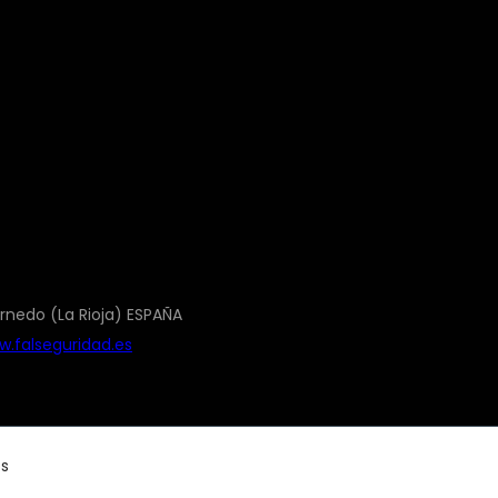
rnedo (La Rioja) ESPAÑA
.falseguridad.es
os