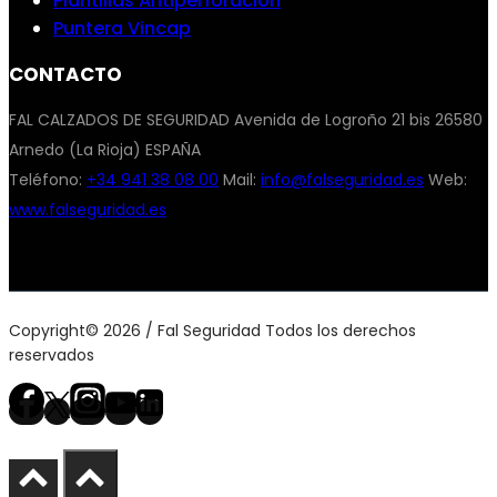
Plantillas Antiperforación
Puntera Vincap
CONTACTO
FAL CALZADOS DE SEGURIDAD Avenida de Logroño 21 bis 26580
Arnedo (La Rioja) ESPAÑA
Teléfono:
+34 941 38 08 00
Mail:
info@falseguridad.es
Web:
www.falseguridad.es
Copyright© 2026 / Fal Seguridad Todos los derechos
reservados