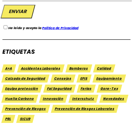
He leído y acepto la
Política de Privacidad
ETIQUETAS
A+A
Accidentes Laborales
Bomberos
Calidad
Calzado de Seguridad
Consejos
EPIS
Equipamiento
Equipo protección
Fal Seguridad
Ferias
Gore-Tex
Huella Carbono
Innovación
Interschutz
Novedades
Prevención de Riesgos
Prevención de Riesgos Laborales
PRL
SICUR