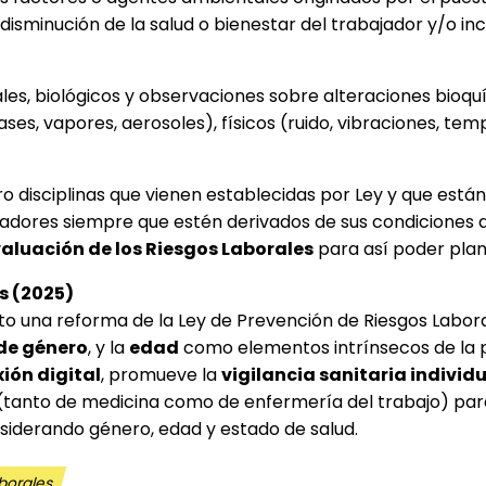
inución de la salud o bienestar del trabajador y/o incom
ales, biológicos y observaciones sobre alteraciones bioqu
es, vapores, aerosoles), físicos (ruido, vibraciones, temp
 disciplinas que vienen establecidas por Ley y que está
ajadores siempre que estén derivados de sus condiciones 
valuación de los Riesgos Laborales
para así poder plani
s (2025)
to una reforma de la Ley de Prevención de Riesgos Labora
de género
, y la
edad
como elementos intrínsecos de la p
ión digital
, promueve la
vigilancia sanitaria individu
n (tanto de medicina como de enfermería del trabajo) par
nsiderando género, edad y estado de salud.
aborales