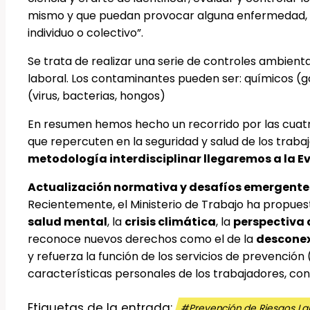
mismo y que puedan provocar alguna enfermedad, dism
individuo o colectivo”.
Se trata de realizar una serie de controles ambient
laboral. Los contaminantes pueden ser: químicos (gas
(virus, bacterias, hongos)
En resumen hemos hecho un recorrido por las cuatro
que repercuten en la seguridad y salud de los trab
metodología interdisciplinar llegaremos a la E
Actualización normativa y desafíos emergente
Recientemente, el Ministerio de Trabajo ha propues
salud mental
, la
crisis climática
, la
perspectiva 
reconoce nuevos derechos como el de la
desconex
y refuerza la función de los servicios de prevenció
características personales de los trabajadores, co
Etiquetas de la entrada:
#
Prevención de Riesgos L