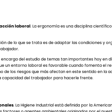
facción laboral
. La ergonomía es una disciplina científic
n de lo que se trata es de adaptar las condiciones y organ
rabajador.
se encarga del estudio de temas tan importantes hoy en dí
ue un entorno laboral es favorable cuando fomenta el ren
no de los riesgos que más afectan en este sentido en la a
a capacidad del trabajador para hacerle frente.
onales
. La Higiene Industrial está definida por la Americ
r los factores o agentes ambientales originados por el pue