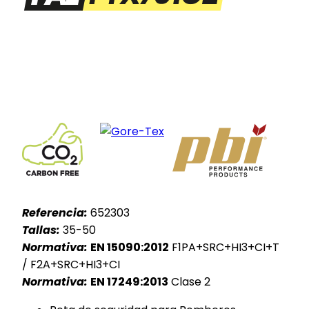
Referencia:
652303
Tallas:
35-50
Normativa:
EN 15090:2012
F1PA+SRC+HI3+CI+T
/ F2A+SRC+HI3+CI
Normativa:
EN 17249:2013
Clase 2