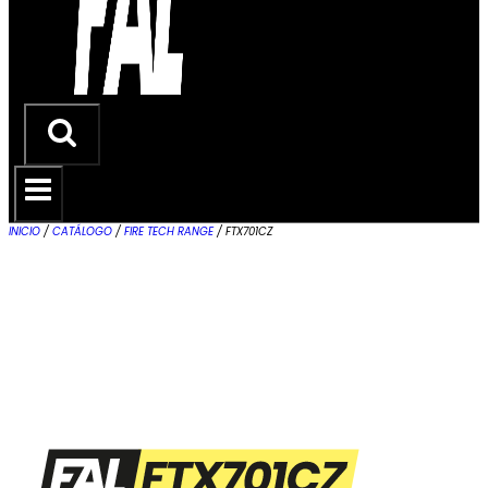
INICIO
/
CATÁLOGO
/
FIRE TECH RANGE
/
FTX701CZ