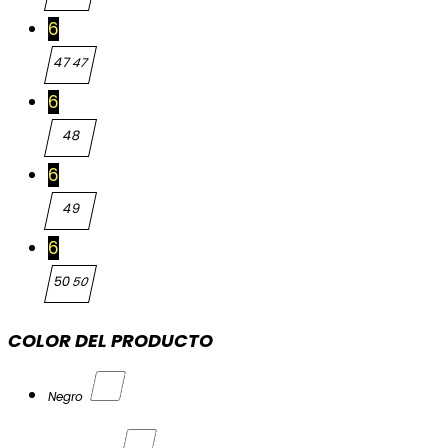
46
6
47
47
6
48
48
6
49
49
6
50
50
COLOR DEL PRODUCTO
Negro