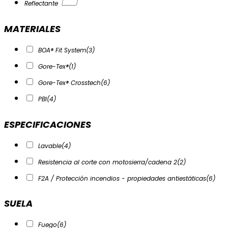
Reflectante
MATERIALES
BOA® Fit System
(3)
Gore-Tex®
(1)
Gore-Tex® Crosstech
(6)
PBI
(4)
ESPECIFICACIONES
Lavable
(4)
Resistencia al corte con motosierra/cadena 2
(2)
F2A / Protección incendios - propiedades antiestáticas
(6)
SUELA
Fuego
(6)