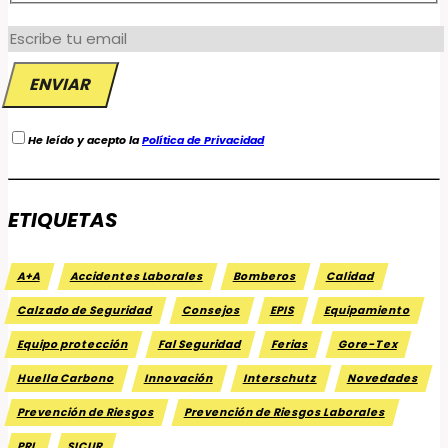
He leído y acepto la
Política de Privacidad
ETIQUETAS
A+A
Accidentes Laborales
Bomberos
Calidad
Calzado de Seguridad
Consejos
EPIS
Equipamiento
Equipo protección
Fal Seguridad
Ferias
Gore-Tex
Huella Carbono
Innovación
Interschutz
Novedades
Prevención de Riesgos
Prevención de Riesgos Laborales
PRL
SICUR