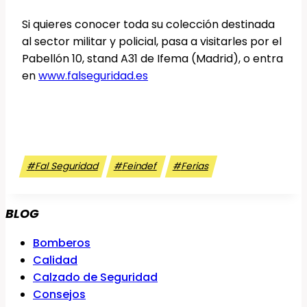
Si quieres conocer toda su colección destinada
al sector militar y policial, pasa a visitarles por el
Pabellón 10, stand A31 de Ifema (Madrid), o entra
en
www.falseguridad.es
Etiquetas
#
Fal Seguridad
#
Feindef
#
Ferias
de
la
BLOG
entrada:
Bomberos
Calidad
Calzado de Seguridad
Consejos