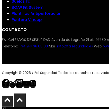
Suelas Fal
BOA® Fit System
Plantillas Antiperforación
Puntera Vincap
CONTACTO
FAL CALZADOS DE SEGURIDAD Avenida de Logroño 21 bis 26580 A
Teléfono:
+34 941 38 08 00
Mail:
info@falseguridad.es
Web:
www
Copyright© 2026 / Fal Seguridad Todos los derechos reservad