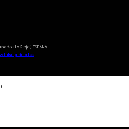
rnedo (La Rioja) ESPAÑA
.falseguridad.es
os