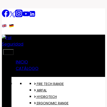
Saltar
al
contenido
INICIO
CATÁLOGO
FIRE TECH RANGE
AIRFAL
HYDROTECH
ERGONOMIC RANGE