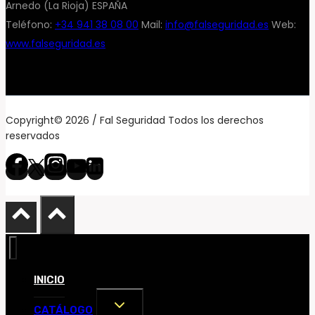
Arnedo (La Rioja) ESPAÑA
Teléfono:
+34 941 38 08 00
Mail:
info@falseguridad.es
Web:
www.falseguridad.es
Copyright© 2026 / Fal Seguridad Todos los derechos
reservados
INICIO
ALTERNAR
CATÁLOGO